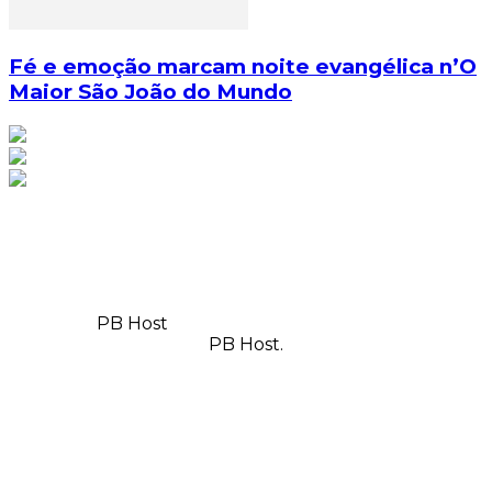
Fé e emoção marcam noite evangélica n’O
Maior São João do Mundo
© Copyright 2025, Todos os direitos reservados | Feito
com
por
PB Host
| Orgulhosamente hospedado por
PB Host.