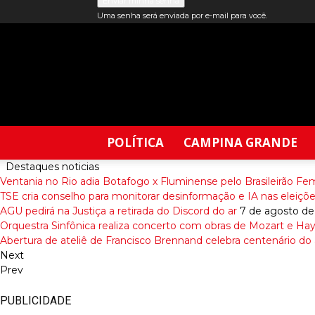
Uma senha será enviada por e-mail para você.
Blog
do
Edil
Francis
POLÍTICA
CAMPINA GRANDE
Destaques noticias
Ventania no Rio adia Botafogo x Fluminense pelo Brasileirão Fe
TSE cria conselho para monitorar desinformação e IA nas eleiçõ
AGU pedirá na Justiça a retirada do Discord do ar
7 de agosto de
Orquestra Sinfônica realiza concerto com obras de Mozart e Ha
Abertura de ateliê de Francisco Brennand celebra centenário do a
Next
Prev
PUBLICIDADE