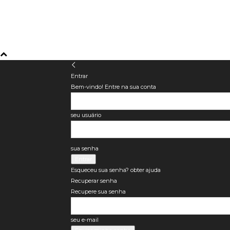
Entrar
Bem-vindo! Entre na sua conta
seu usuário
sua senha
Esqueceu sua senha? obter ajuda
Recuperar senha
Recupere sua senha
seu e-mail