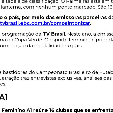
ra a tabela de classificação. O Palmeiras está 
 lanterna, com nenhum ponto marcado. São 16 t
 país, por meio das emissoras parceiras da
tvbrasil.ebc.com.br/comosintonizar
.
de programação da
TV Brasil
. Neste ano, a emiss
ima da Copa Verde. O esporte feminino é priorid
 competição da modalidade no país.
 e bastidores do Campeonato Brasileiro de Fut
atração traz entrevistas exclusivas, análises da
es.
A1
Feminino A1 reúne 16 clubes que se enfrenta