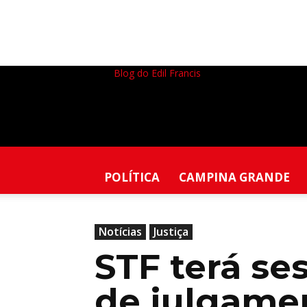
Blog do Edil Francis
POLÍTICA
CAMPINA GRANDE
Notícias
Justiça
STF terá se
de julgame