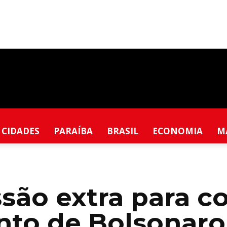
CIDADES
PARAÍBA
BRASIL
ECONOMIA
M
ssão extra para c
nto de Bolsonaro