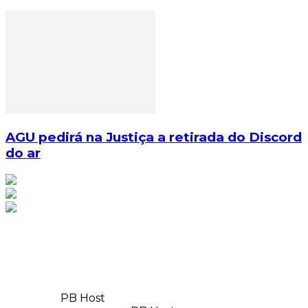
AGU pedirá na Justiça a retirada do Discord
do ar
© Copyright 2025, Todos os direitos reservados | Feito
com
por
PB Host
| Orgulhosamente hospedado por