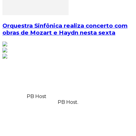
Orquestra Sinfônica realiza concerto com
obras de Mozart e Haydn nesta sexta
© Copyright 2025, Todos os direitos reservados | Feito
com
por
PB Host
| Orgulhosamente hospedado por
PB Host.