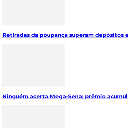
Retiradas da poupança superam depósitos em
Ninguém acerta Mega-Sena; prêmio acumula