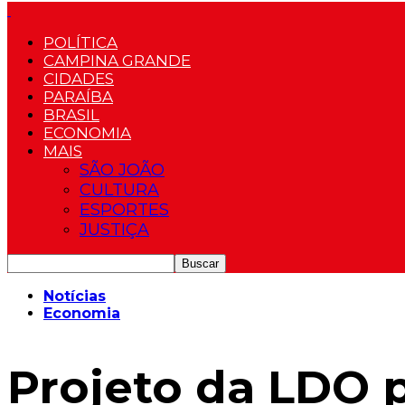
POLÍTICA
CAMPINA GRANDE
CIDADES
PARAÍBA
BRASIL
ECONOMIA
MAIS
SÃO JOÃO
CULTURA
ESPORTES
JUSTIÇA
Notícias
Economia
Projeto da LDO p