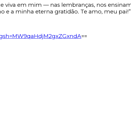
e viva em mim — nas lembranças, nos ensinam
ho e a minha eterna gratidão. Te amo, meu pai!”
/?igsh=MW9qaHdjM2gxZGxndA
==