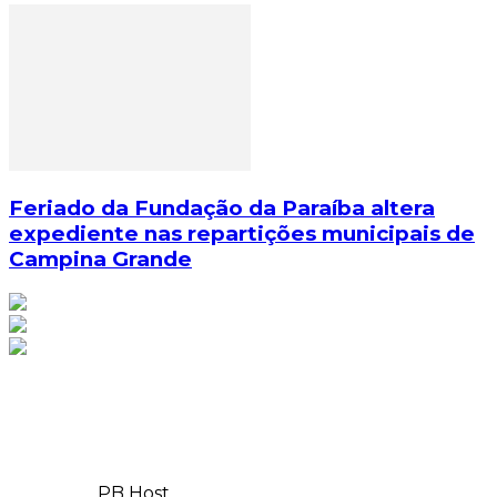
Feriado da Fundação da Paraíba altera
expediente nas repartições municipais de
Campina Grande
© Copyright 2025, Todos os direitos reservados | Feito
com
por
PB Host
| Orgulhosamente hospedado por