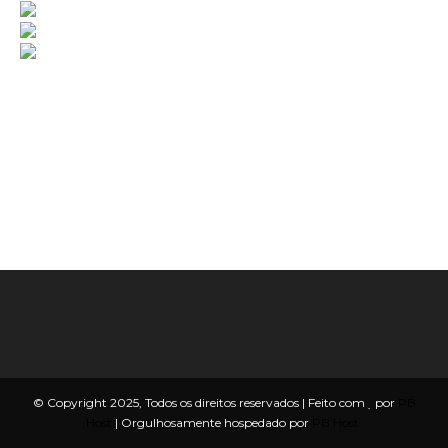
© Copyright 2025, Todos os direitos reservados | Feito com
por
PB
Host
| Orgulhosamente hospedado por
PB Host.