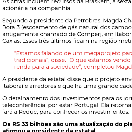
As cifras incluem recursos da Braskem, a sext
acionária na companhia.
Segundo a presidente da Petrobras, Magda Cha
Rota 3 (escoamento de gás natural dos campos 
antigamente chamado de Comperj, em Itabora
Caxias. Esses três últimos ficam na região metr
“Estamos falando de um megaprojeto para 
tradicionais”, disse. “O que estamos vend
renda para a sociedade”, completou Mag
A presidente da estatal disse que o projeto e
Itaboraí e arredores e que há uma grande cad
O detalhamento dos investimentos para os jorn
teleconferência, por estar Portugal. Ela retorn
fará à Reduc, para conhecer os investimentos.
Os R$ 33 bilhões são uma atualização do pl
afirmou a presidente da estatal.