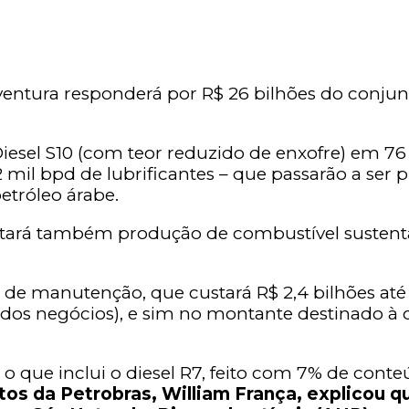
entura responderá por R$ 26 bilhões do conjun
sel S10 (com teor reduzido de enxofre) em 76 m
il bpd de lubrificantes – que passarão a ser pr
tróleo árabe.
litará também produção de combustível sustentáv
 manutenção, que custará R$ 2,4 bilhões até 20
dos negócios), e sim no montante destinado à 
que inclui o diesel R7, feito com 7% de conteúd
tos da Petrobras, William França, explicou 