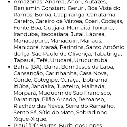
Amazonas: Anamã, Anori, Autazes,
Benjamin Constant, Beruri, Boa Vista do
Ramos, Borba, Caapiranga, Canutama,
Careiro, Careiro da Várzea, Coari, Codajás,
Fonte Boa, Guajará, Humaitá, Ipixuna,
Iranduba, Itacoatiara, Jutaí, Lábrea,
Manacapuru, Manaquiri, Manaus,
Manicoré, Maraã, Parintins, Santo Antônio
do Içá, São Paulo de Olivença, Tabatinga,
Tapauá, Tefé, Urucará, Urucurituba.
Bahia (BA): Barra, Bom Jesus da Lapa,
Cansanção, Carinhanha, Casa Nova,
Conde, Cotegipe, Curaçá, Ibotirama,
Itiúba, Jandaíra, Juazeiro, Malhada,
Morpará, Muquém de São Francisco,
Paratinga, Pilão Arcado, Remanso,
Riachão das Neves, Serra do Ramalho,
Sento Sé, Sítio do Mato, Sobradinho,
Xique-Xique.
Piauí (PI): Barras, Buriti dos Lopes,