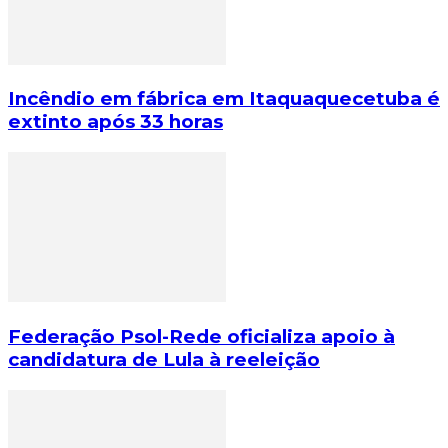
Incêndio em fábrica em Itaquaquecetuba é
extinto após 33 horas
Federação Psol-Rede oficializa apoio à
candidatura de Lula à reeleição