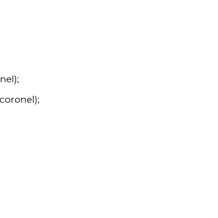
;
nel);
coronel);