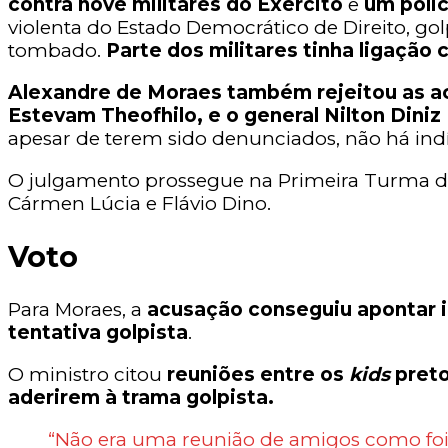
contra nove militares do Exército
e
um polic
violenta do Estado Democrático de Direito, go
tombado.
Parte dos militares tinha ligação
Alexandre de Moraes também rejeitou as ac
Estevam Theofhilo, e o general Nilton Dini
apesar de terem sido denunciados, não há indí
O julgamento prossegue na Primeira Turma do 
Cármen Lúcia e Flávio Dino.
Voto
Para Moraes, a
acusação conseguiu apontar 
tentativa golpista
.
O ministro citou
reuniões entre os
kids
preto
aderirem à trama golpista.
“Não era uma reunião de amigos como foi di