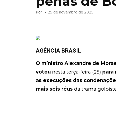
penas de B
Por
-
25 de novembro de 2025
AGÊNCIA BRASIL
O ministro Alexandre de Morae
votou
nesta terça-feira (25)
para
as execuções das condenações
mais seis réus
da trama golpista