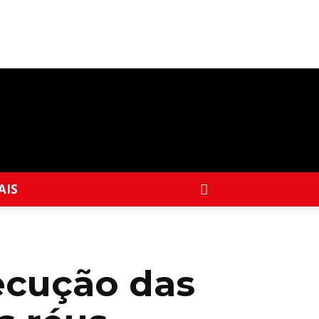
AIS
ecução das