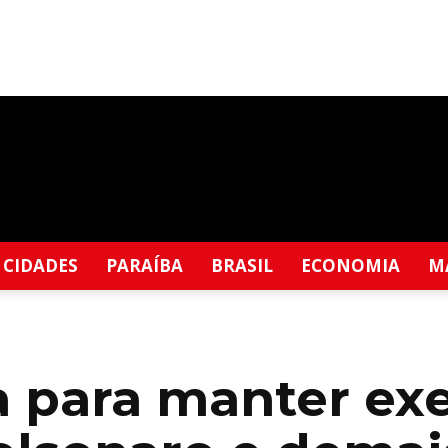
CIDADES
PARAÍBA
BRASIL
ECONOMIA
M
a para manter ex