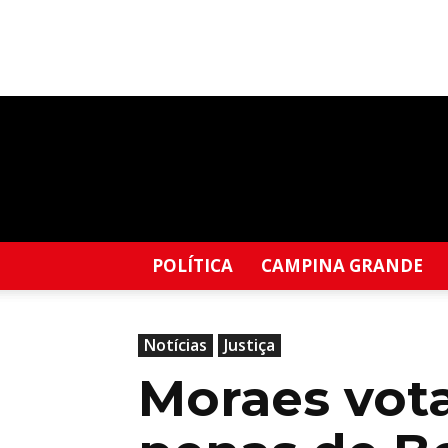
Blog
do
Edil
Francis
POLÍTICA
CAMPINA GRANDE
Notícias
Justiça
Moraes vot