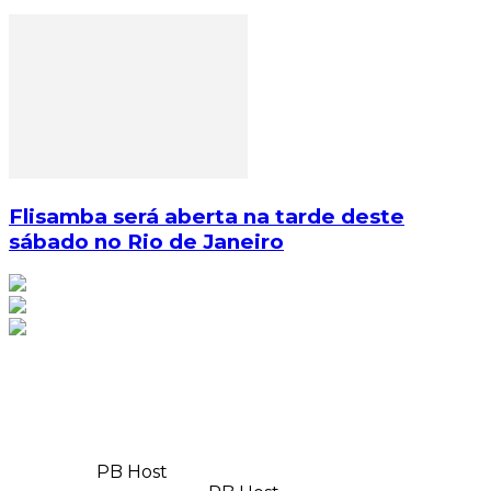
Flisamba será aberta na tarde deste
sábado no Rio de Janeiro
© Copyright 2025, Todos os direitos reservados | Feito
com
por
PB Host
| Orgulhosamente hospedado por