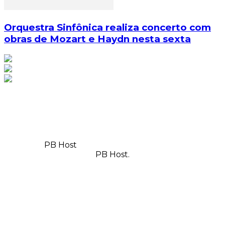
Orquestra Sinfônica realiza concerto com
obras de Mozart e Haydn nesta sexta
© Copyright 2025, Todos os direitos reservados | Feito
com
por
PB Host
| Orgulhosamente hospedado por
PB Host.