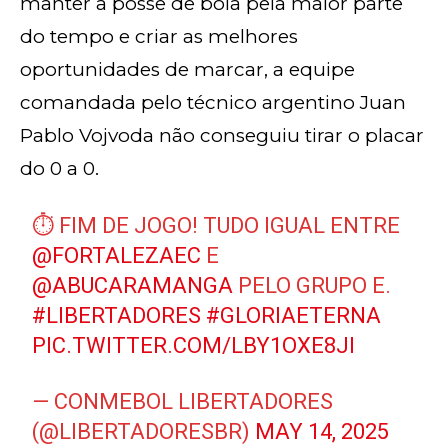
manter a posse de bola pela maior parte
do tempo e criar as melhores
oportunidades de marcar, a equipe
comandada pelo técnico argentino Juan
Pablo Vojvoda não conseguiu tirar o placar
do 0 a 0.
⏱️ FIM DE JOGO! TUDO IGUAL ENTRE
@FORTALEZAEC
E
@ABUCARAMANGA
PELO GRUPO E.
#LIBERTADORES
#GLORIAETERNA
PIC.TWITTER.COM/LBY1OXE8JI
— CONMEBOL LIBERTADORES
(@LIBERTADORESBR)
MAY 14, 2025