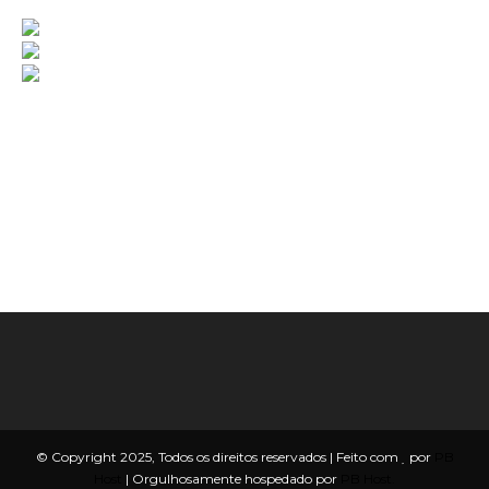
© Copyright 2025, Todos os direitos reservados | Feito com
por
PB
Host
| Orgulhosamente hospedado por
PB Host.