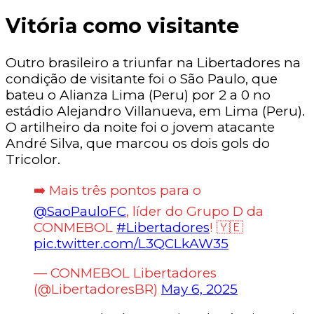
Vitória como visitante
Outro brasileiro a triunfar na Libertadores na
condição de visitante foi o São Paulo, que
bateu o Alianza Lima (Peru) por 2 a 0 no
estádio Alejandro Villanueva, em Lima (Peru).
O artilheiro da noite foi o jovem atacante
André Silva, que marcou os dois gols do
Tricolor.
➡️ Mais três pontos para o
@SaoPauloFC
, líder do Grupo D da
CONMEBOL
#Libertadores
! 🇾🇪
pic.twitter.com/L3QCLkAW35
— CONMEBOL Libertadores
(@LibertadoresBR)
May 6, 2025