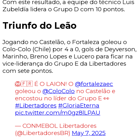
Com este resultado, a equipe do técnico Luis
Zubeldía lidera o Grupo D com 10 pontos.
Triunfo do Leão
Jogando no Castelão, o Fortaleza goleou o
Colo-Colo (Chile) por 4 a 0, gols de Deyverson,
Marinho, Breno Lopes e Lucero para ficar na
vice-liderança do Grupo E da Libertadores
com sete pontos.
🦁🇫🇷 É O LAION! O
@fortalezaec
goleou o
@ColoColo
no Castelão e
encostou no líder do Grupo E 👀
#Libertadores
#GloriaEterna
pic.twitter.com/m0gz8lLPAU
— CONMEBOL Libertadores
(@LibertadoresBR)
May 7, 2025