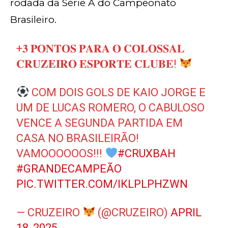
rodada da Série A do Campeonato
Brasileiro.
+𝟑 𝐏𝐎𝐍𝐓𝐎𝐒 𝐏𝐀𝐑𝐀 𝐎 𝐂𝐎𝐋𝐎𝐒𝐒𝐀𝐋
𝐂𝐑𝐔𝐙𝐄𝐈𝐑𝐎 𝐄𝐒𝐏𝐎𝐑𝐓𝐄 𝐂𝐋𝐔𝐁𝐄!
COM DOIS GOLS DE KAIO JORGE E
UM DE LUCAS ROMERO, O CABULOSO
VENCE A SEGUNDA PARTIDA EM
CASA NO BRASILEIRÃO!
VAMOOOOOOS!!!
#CRUXBAH
#GRANDECAMPEÃO
PIC.TWITTER.COM/IKLPLPHZWN
— CRUZEIRO
(@CRUZEIRO)
APRIL
18, 2025