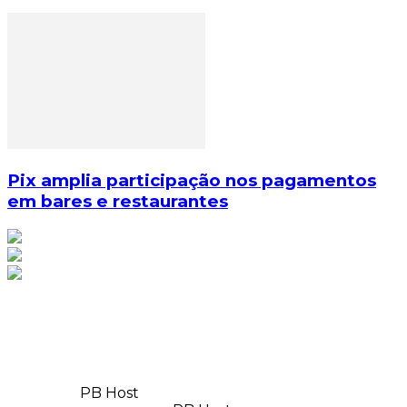
Pix amplia participação nos pagamentos
em bares e restaurantes
© Copyright 2025, Todos os direitos reservados | Feito
com
por
PB Host
| Orgulhosamente hospedado por