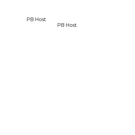
© Copyright 2025, Todos os direitos reservados | Feito
com
por
PB Host
| Orgulhosamente hospedado por
PB Host.