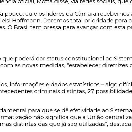
ia oficial, Motta disse, via redes sociais, que
á pouco, eu e os líderes da Câmara recebemos 
eisi Hoffmann. Daremos total prioridade para a 
s. O Brasil tem pressa para avançar com esta p
 o que poderá dar status constitucional ao Sist
é, com as novas medidas, “estabelecer diretrizes
los, informações e dados estatísticos – algo dif
ntecedentes criminais distintas, 27 possibilidad
amental para que se dê efetividade ao Sistema 
ormatização não significa que a União centraliz
as distintas das que já são utilizadas”, destaca