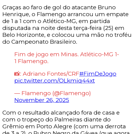
Graças ao faro de gol do atacante Bruno
Henrique, o Flamengo arrancou um empate
de 1 a 1 com o Atlético-MG, em partida
disputada na noite desta terça-feira (25) em
Belo Horizonte, e colocou uma mão no troféu
do Campeonato Brasileiro.
Fim de jogo em Minas. Atlético-MG 1-
1 Flamengo.
📸: Adriano Fontes/CRF
#FimDeJogo
pic.twitter.com/OLkmiq44xt
— Flamengo (@Flamengo)
November 26, 2025
Com o resultado alcançado fora de casa e
com o tropeço do Palmeiras diante do
Grêmio em Porto Alegre (com uma derrota
de 3 a 2), o Rubro Negro da Gávea (que agora