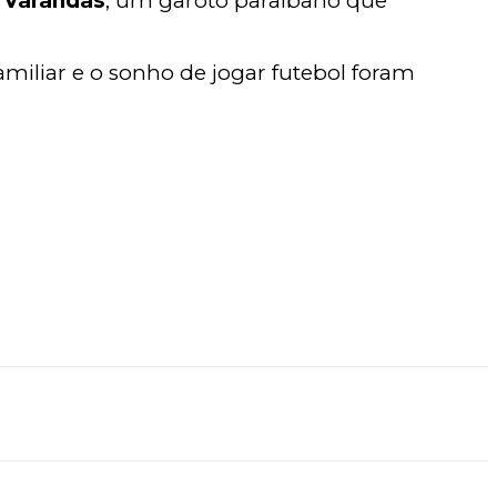
 Varandas
, um garoto paraibano que
familiar e o sonho de jogar futebol foram