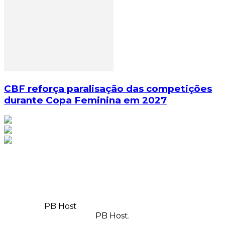
CBF reforça paralisação das competições
durante Copa Feminina em 2027
© Copyright 2025, Todos os direitos reservados | Feito
com
por
PB Host
| Orgulhosamente hospedado por
PB Host.