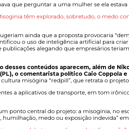
mava que perguntar a uma mulher se ela estava
a Misoginia têm explorado, sobretudo, o medo 
sugeriam ainda que a proposta provocaria “de
ntificou o uso de inteligência artificial para cr
e publicações alegando que empresários teriam
ção desses conteúdos aparecem, além de Nikol
(PL), o comentarista político Caio Coppola e
 cultura misógina “redpill”, que retrata o pr
es a aplicativos de transporte, em tom irônic
m ponto central do projeto: a misoginia, no esc
, humilhação, medo ou exposição indevida” em