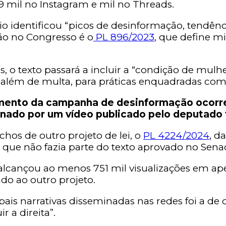
,9 mil no Instagram e mil no Threads.
rio identificou “picos de desinformação, tendê
são no Congresso é o
PL 896/2023
, que define m
, o texto passará a incluir a “condição de mulh
, além de multa, para práticas enquadradas co
amento da campanha de desinformação ocorr
ado por um vídeo publicado pelo deputado f
hos de outro projeto de lei, o
PL 4224/2024
, d
 que não fazia parte do texto aprovado no Sena
lcançou ao menos 751 mil visualizações em apen
do ao outro projeto.
 narrativas disseminadas nas redes foi a de qu
r a direita”.