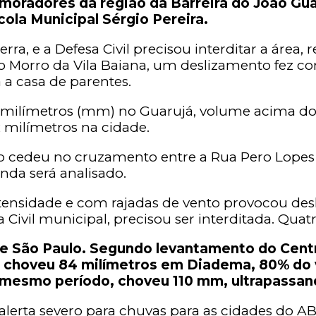
 moradores da região da Barreira do João Gu
cola Municipal Sérgio Pereira.
ra, e a Defesa Civil precisou interditar a área
No Morro da Vila Baiana, um deslizamento fez c
 a casa de parentes.
1 milímetros (mm) no Guarujá, volume acima do
 milímetros na cidade.
alto cedeu no cruzamento entre a Rua Pero Lope
nda será analisado.
ensidade e com rajadas de vento provocou des
esa Civil municipal, precisou ser interditada. Qu
e São Paulo. Segundo levantamento do Cen
 choveu 84 milímetros em Diadema, 80% do v
 mesmo período, choveu 110 mm, ultrapassan
 alerta severo para chuvas para as cidades do ABC