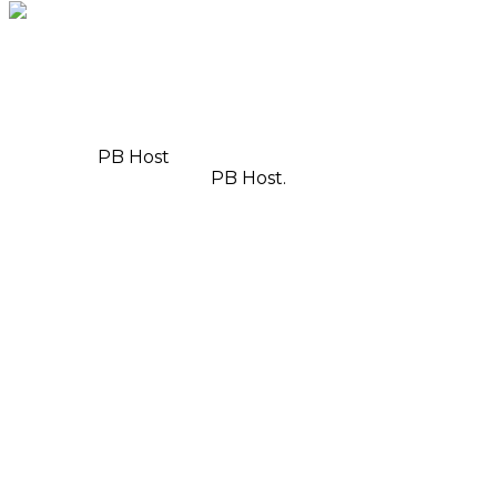
© Copyright 2025, Todos os direitos reservados | Feito
com
por
PB Host
| Orgulhosamente hospedado por
PB Host.