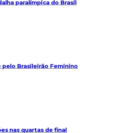
alha paralímpica do Brasil
 pelo Brasileirão Feminino
s nas quartas de final