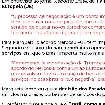
Em entrevista ao jornal
Repórter Brasil
, da
TV 
Europeia (UE
).
“O processo de negociação é um ponto im
tem que haver uma negociação com outros 
sentido de buscar novos parceiros comercia
tornando importantes na economia mundial
Para Marquetti, o acordo Mercosul–UE tem im
Segundo ele, o
acordo não beneficiará apen
serviço
s, em que o Brasil importa muito mais
“Certamente, [a sobretaxação de Trump] a
acordo do Mercosul com a União Europeia,
que envolvam tanto a balança de bens e d
serviços, no caso brasileiro, é negativa”, dis
Marquetti lembrou que a
decisão dos Estado
um dos maiores exportadores de serviços do pl
O professor disse ainda que o
Brasil, como a