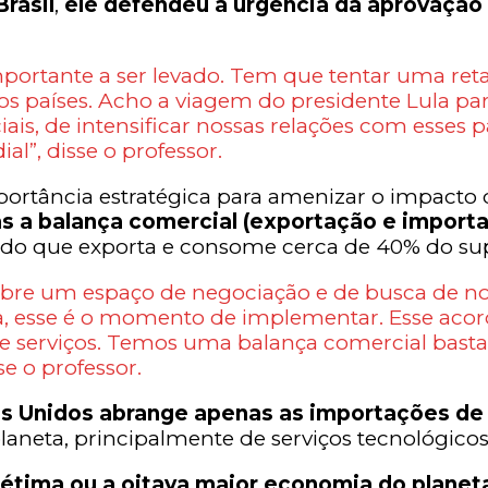
Brasil
,
ele defendeu a urgência da aprovação 
portante a ser levado. Tem que tentar uma re
países. Acho a viagem do presidente Lula para
is, de intensificar nossas relações com esses p
”, disse o professor.
portância estratégica para amenizar o impacto
as a balança comercial (exportação e impor
 do que exporta e consome cerca de 40% do sup
bre um espaço de negociação e de busca de novo
 esse é o momento de implementar. Esse acordo
e serviços. Temos uma balança comercial bastan
se o professor.
s Unidos abrange apenas as importações de 
aneta, principalmente de serviços tecnológicos 
 sétima ou a oitava maior economia do plan