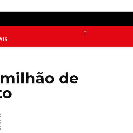
AIS
 milhão de
to