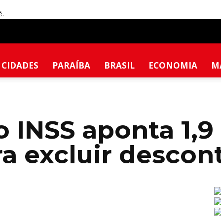
ê.
CIDADES
PARAÍBA
BRASIL
ECONOMIA
M
o INSS aponta 1,9
a excluir descon