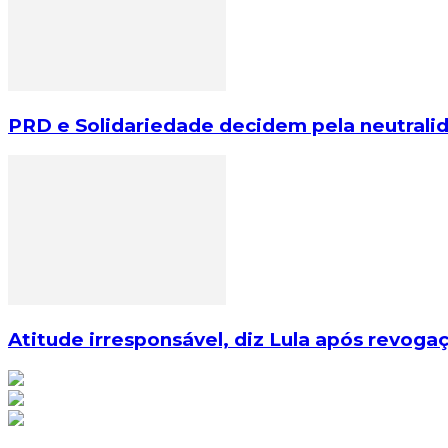
PRD e Solidariedade decidem pela neutralid
Atitude irresponsável, diz Lula após revog