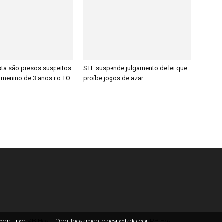
sta são presos suspeitos
STF suspende julgamento de lei que
 menino de 3 anos no TO
proíbe jogos de azar
o com
por
PB Host
| Orgulhosamente hospedado por
PB Host.