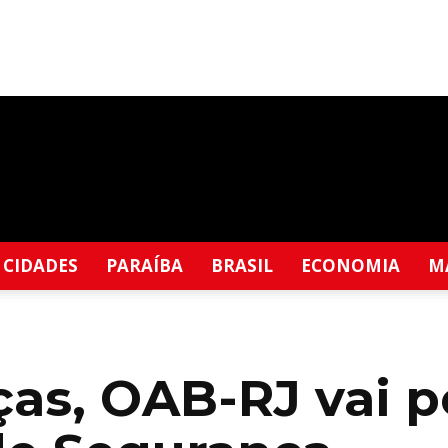
CIDADES
PARAÍBA
BRASIL
ECONOMIA
M
s, OAB-RJ vai pe