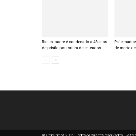
Rio: ex-padre é condenado a 48 anos
Pai e madra
de prisão por tortura de enteados
de morte de
© Copyright 2025, Todos os direitos reservados | Feit