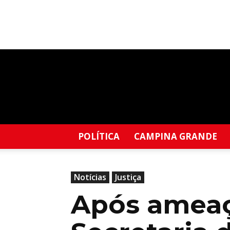
Blog
do
Edil
Francis
POLÍTICA
CAMPINA GRANDE
Notícias
Justiça
Após ameaça