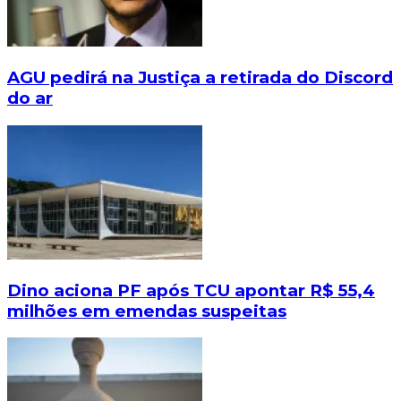
AGU pedirá na Justiça a retirada do Discord
do ar
Dino aciona PF após TCU apontar R$ 55,4
milhões em emendas suspeitas